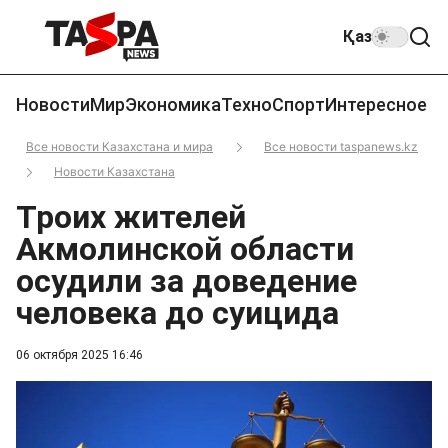
Қаз
Новости
Мир
Экономика
Техно
Спорт
Интересное
Все новости Казахстана и мира
Все новости taspanews.kz
Новости Казахстана
Троих жителей
Акмолинской области
осудили за доведение
человека до суицида
06 октября 2025 16:46