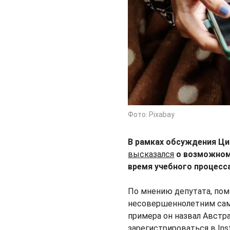
Фото: Pixabay
В рамках обсуждения Ц
высказался
о возможном 
время учебного процесс
По мнению депутата, по
несовершеннолетним само
примера он назвал Австр
зарегистрироваться в Ins