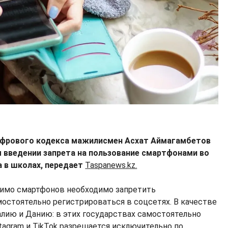
ифрового кодекса мажилисмен Асхат Аймагамбетов
введении запрета на пользование смартфонами во
а в школах, передает
Taspanews.kz.
мимо смартфонов необходимо запретить
стоятельно регистрироваться в соцсетях. В качестве
алию и Данию: в этих государствах самостоятельно
tagram и TikTok разрешается исключительно по