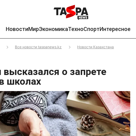
Новости
Мир
Экономика
Техно
Спорт
Интересное
Все новости taspanews.kz
Новости Казахстана
высказался о запрете
в школах