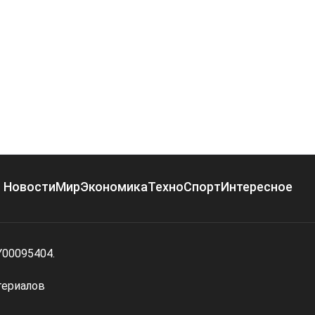
Новости
Мир
Экономика
Техно
Спорт
Интересное
Y00095404.
териалов