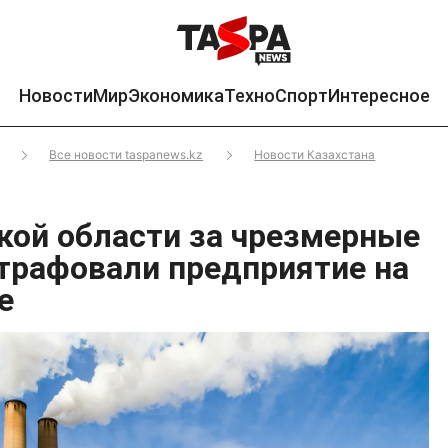
Новости
Мир
Экономика
Техно
Спорт
Интересное
Все новости taspanews.kz
Новости Казахстана
кой области за чрезмерные
рафовали предприятие на
е