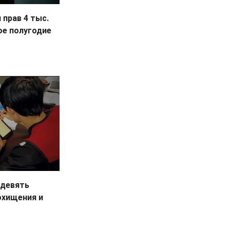
 прав 4 тыс.
ое полугодие
 девять
охищения и