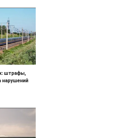
х: штрафы,
а нарушений