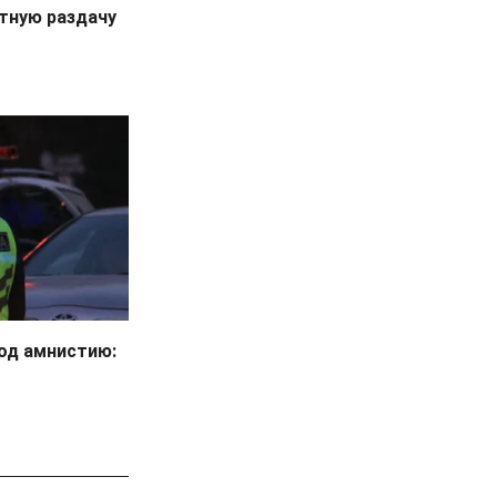
атную раздачу
под амнистию: