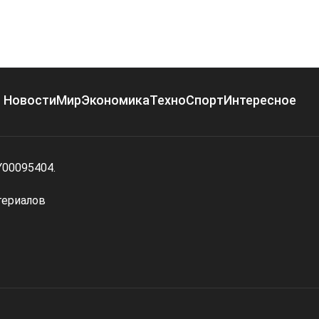
Новости
Мир
Экономика
Техно
Спорт
Интересное
Y00095404.
териалов