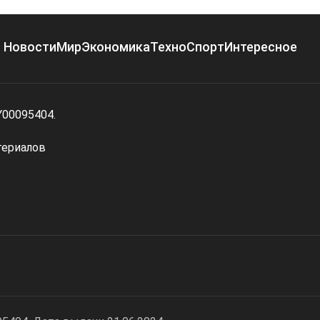
Новости
Мир
Экономика
Техно
Спорт
Интересное
Y00095404.
териалов