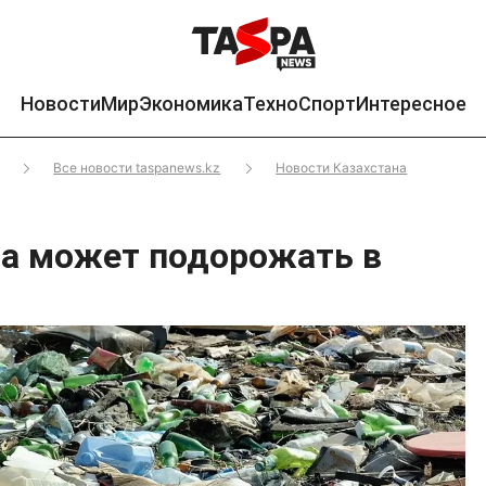
Новости
Мир
Экономика
Техно
Спорт
Интересное
Все новости taspanews.kz
Новости Казахстана
а может подорожать в