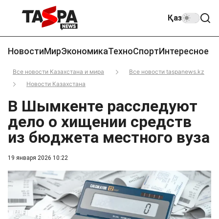
Қаз
Новости
Мир
Экономика
Техно
Спорт
Интересное
Все новости Казахстана и мира
Все новости taspanews.kz
Новости Казахстана
В Шымкенте расследуют
дело о хищении средств
из бюджета местного вуза
19 января 2026 10:22