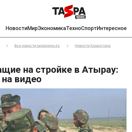
Новости
Мир
Экономика
Техно
Спорт
Интересное
Все новости taspanews.kz
Новости Казахстана
щие на стройке в Атырау:
 на видео