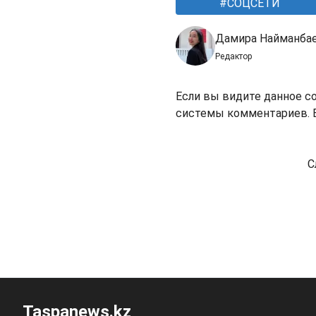
СОЦСЕТИ
Дамира Найманба
Редактор
Если вы видите данное с
системы комментариев. В
С
Taspanews.kz