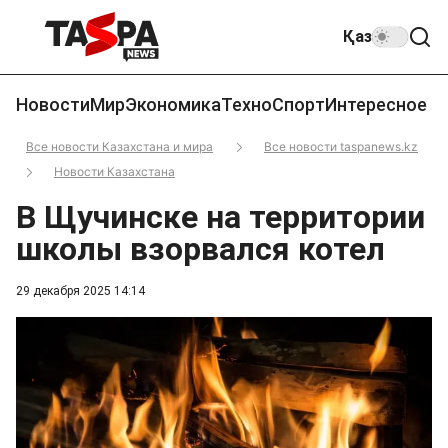
Қаз
Новости
Мир
Экономика
Техно
Спорт
Интересное
Все новости Казахстана и мира
Все новости taspanews.kz
Новости Казахстана
В Щучинске на территории
школы взорвался котел
29 декабря 2025 14:14