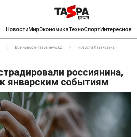
Новости
Мир
Экономика
Техно
Спорт
Интересное
Все новости taspanews.kz
Новости Казахстана
кстрадировали россиянина,
 к январским событиям