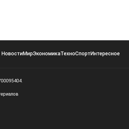
Новости
Мир
Экономика
Техно
Спорт
Интересное
Y00095404.
териалов