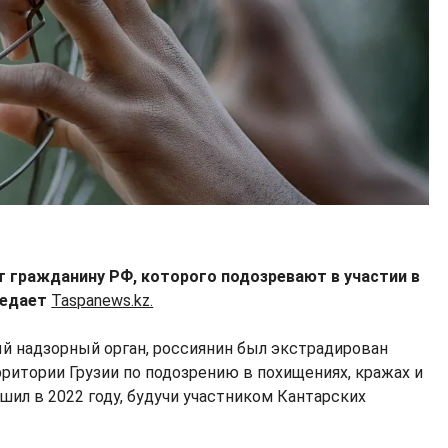
т гражданину РФ, которого подозревают в участии в
редает
Taspanews.kz.
й надзорный орган, россиянин был экстрадирован
рритории Грузии по подозрению в похищениях, кражах и
шил в 2022 году, будучи участником Кантарских