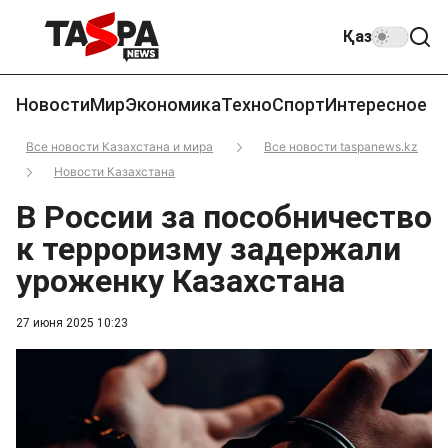
Қаз
Новости
Мир
Экономика
Техно
Спорт
Интересное
Все новости Казахстана и мира
Все новости taspanews.kz
Новости Казахстана
В России за пособничество
к терроризму задержали
уроженку Казахстана
27 июня 2025 10:23