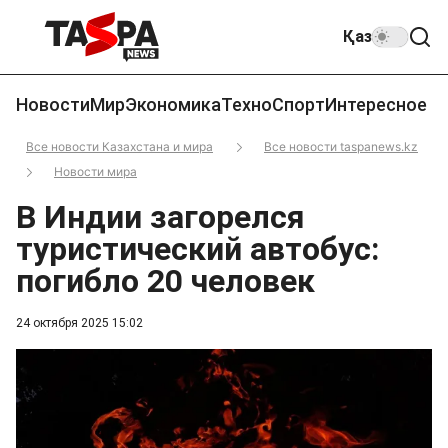
Қаз
Новости
Мир
Экономика
Техно
Спорт
Интересное
Все новости Казахстана и мира
Все новости taspanews.kz
Новости мира
В Индии загорелся
туристический автобус:
погибло 20 человек
24 октября 2025 15:02