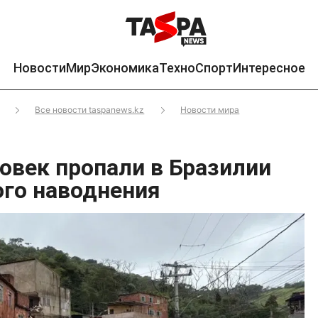
Новости
Мир
Экономика
Техно
Спорт
Интересное
Все новости taspanews.kz
Новости мира
ловек пропали в Бразилии
ого наводнения