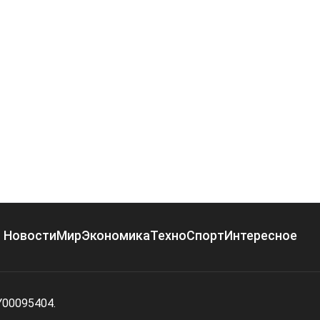
Новости
Мир
Экономика
Техно
Спорт
Интересное
Y00095404.