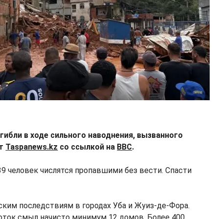
огибли в ходе сильного наводнения, вызванного
ет
Taspanews.kz
со ссылкой на
BBC
.
39 человек числятся пропавшими без вести. Спасти
ским последствиям в городах Уба и Жуиз-де-Фора.
поток смыл начисто минимум 12 домов. Более 400