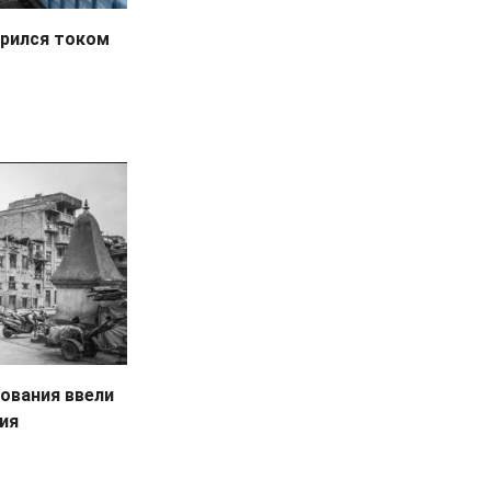
арился током
ования ввели
ния