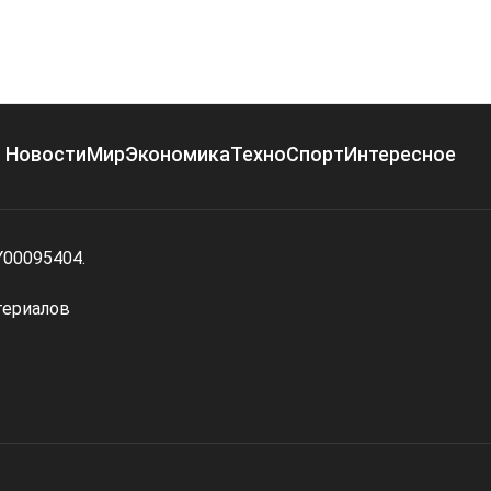
Новости
Мир
Экономика
Техно
Спорт
Интересное
Y00095404.
териалов