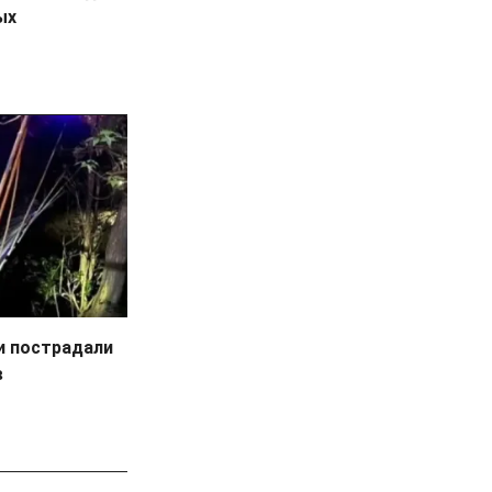
ых
и пострадали
в