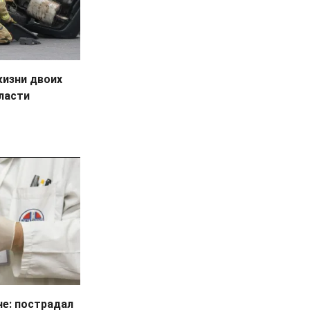
жизни двоих
ласти
не: пострадал