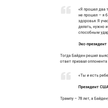
«Я прошел два 
не прошел — я 
здоровья. Я уч
делать, нужно 
способным удар
Экс-президент
Тогда Байден решил выясн
ответ призвал оппонента 
«Ты и есть реб
Президент СШ
Трампу – 78 лет, а Байдену