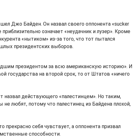
шел Джо Байден. Он назвал своего оппонента «sucker
де приблизительно означает «неудачник и лузер». Кроме
нкурента «нытиком» из-за того, что тот пытался
ошлых президентских выборов.
худшим президентом за всю американскую историю». И
вой государства на второй срок, то от Штатов «ничего
нт назвал действующего «палестинцем». Но таким,
 не любят, потому что палестинец из Байдена плохой,
то прекрасно себя чувствует, а оппонента призвал
умственные способности.