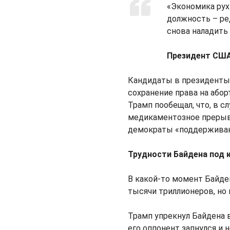
«Экономика рухн
должность – ре
снова наладить
Президент СШ
Кандидаты в президенты 
сохранение права на абор
Трамп пообещал, что, в с
медикаментозное прерыва
демократы «поддерживаю
Трудности Байдена под 
В какой-то момент Байден
тысячи триллионеров, но 
Трамп упрекнул Байдена в
его оппонент запнулся и 