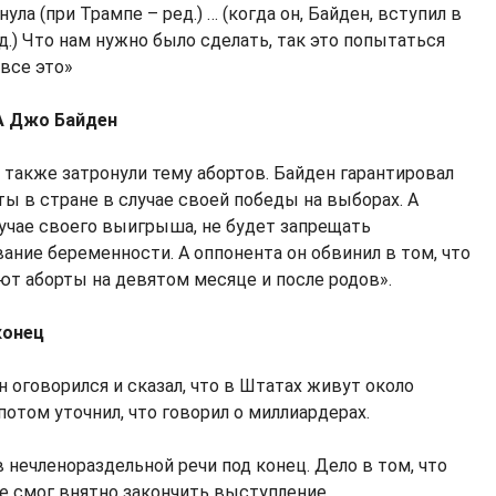
ула (при Трампе – ред.) … (когда он, Байден, вступил в
д.) Что нам нужно было сделать, так это попытаться
 все это»
А Джо Байден
также затронули тему абортов. Байден гарантировал
ты в стране в случае своей победы на выборах. А
лучае своего выигрыша, не будет запрещать
ние беременности. А оппонента он обвинил в том, что
т аборты на девятом месяце и после родов».
конец
 оговорился и сказал, что в Штатах живут около
потом уточнил, что говорил о миллиардерах.
 нечленораздельной речи под конец. Дело в том, что
не смог внятно закончить выступление.