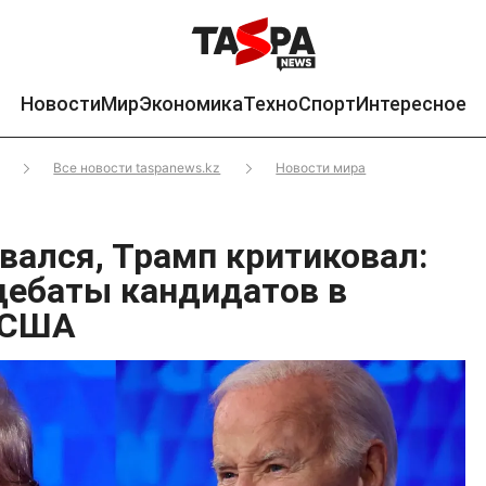
Новости
Мир
Экономика
Техно
Спорт
Интересное
Все новости taspanews.kz
Новости мира
вался, Трамп критиковал:
дебаты кандидатов в
 США