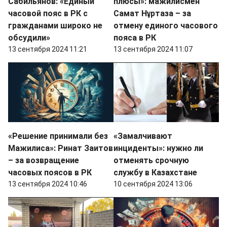
Сабильянов: «Единый
плюсы»: мажилисмен
часовой пояс в РК с
Самат Нұртаза – за
гражданами широко не
отмену единого часового
обсудили»
пояса в РК
13 сентября 2024 11:21
13 сентября 2024 11:07
«Решение принимали без
«Замалчивают
Мажилиса»: Ринат Заитов
инциденты»: нужно ли
– за возвращение
отменять срочную
часовых поясов в РК
службу в Казахстане
13 сентября 2024 10:46
10 сентября 2024 13:06