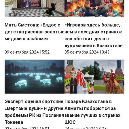
Мать Сметова: «Елдос с
«Игроков здесь больше,
детства рисовал золотые
чем в соседних странах»:
медали в альбоме»
как обстоят дела с
лудоманией в Казахстане
09 сентября 2024 15:52
05 сентября 2024 10:43
Эксперт оценил скотские
Повара Казахстана в
«мертвые души» и другие
Алматы поборются за
проблемы РК из Послания
звание лучших в странах
Токаева
ШОС
02 сентября 2024 15:01
24 августа 2024 23:27