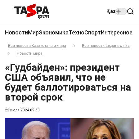
Қаз
Новости
Мир
Экономика
Техно
Спорт
Интересное
Все новости Казахстана и мира
Все новости taspanews.kz
Новости мира
«Гудбайден»: президент
США объявил, что не
будет баллотироваться на
второй срок
22 июля 2024 09:58