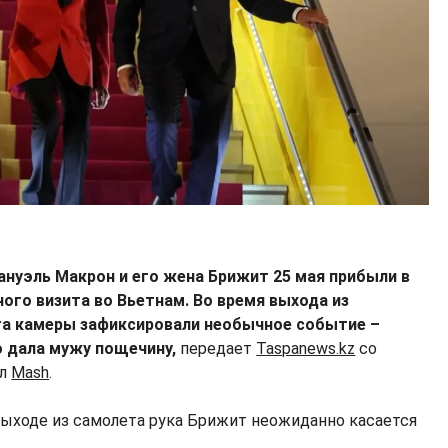
нуэль Макрон и его жена Брижит 25 мая прибыли в
ого визита во Вьетнам. Во время выхода из
та камеры зафиксировали необычное событие –
 дала мужу пощечину,
передает
Taspanews.kz
со
ал
Mash
.
 выходе из самолета рука Брижит неожиданно касается