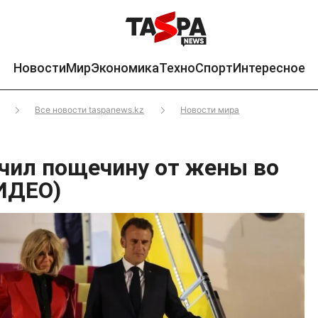
Новости
Мир
Экономика
Техно
Спорт
Интересное
Все новости taspanews.kz
Новости мира
чил пощечину от жены во
ИДЕО)