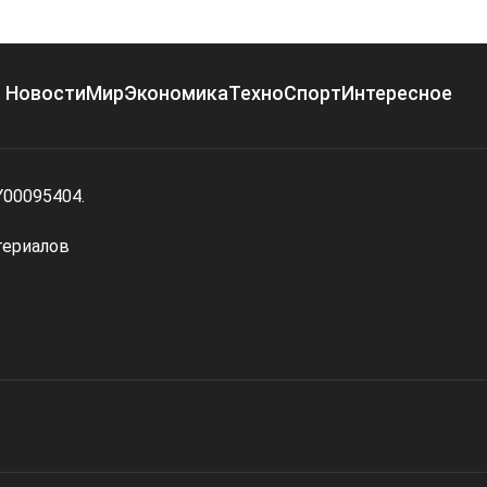
Новости
Мир
Экономика
Техно
Спорт
Интересное
Y00095404.
териалов