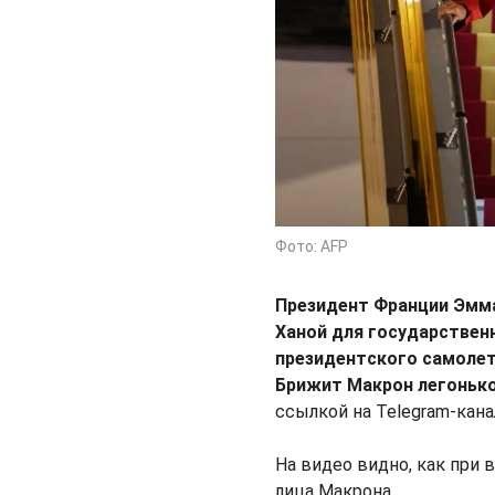
Фото: AFP
Президент Франции Эмма
Ханой для государственн
президентского самоле
Брижит Макрон легонько
ссылкой на Telegram-кан
На видео видно, как при
лица Макрона.