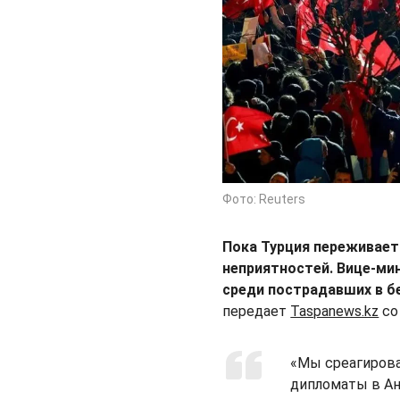
Фото: Reuters
Пока Турция переживает
неприятностей. Вице-ми
среди пострадавших в б
передает
Taspanews.kz
со
«Мы среагировал
дипломаты в Ан