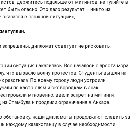
ристов: держитесь подальше от митингов, не гуляйте в
ет быть опасно. Это дало результат – никто из
е оказался в сложной ситуации»,
хметуллин.
е запрещены, дипломат советует не рисковать.
ции ситуация накалилась. Все началось с ареста мэра
у, что вызвало волну протестов. Студенты вышли на
их разогнала. По всему городу люди устроили
учали по кастрюлям и сковородкам в знак
еагировали мгновенно: ввели запрет на митинги,
из Стамбула и продлили ограничения в Анкаре.
ю обстановку, наши дипломаты продолжают следить за
чь каждому казахстанцу в случае необходимости.