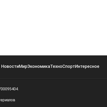
Новости
Мир
Экономика
Техно
Спорт
Интересное
Y00095404.
териалов