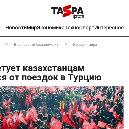
Новости
Мир
Экономика
Техно
Спорт
Интересное
Все новости taspanews.kz
Новости мира
тует казахстанцам
я от поездок в Турцию