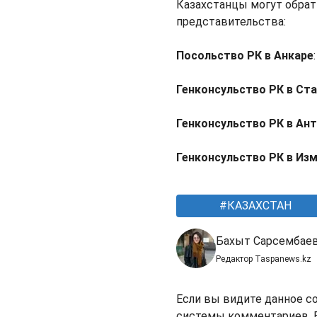
Казахстанцы могут обра
представительства:
Посольство РК в Анкаре
Генконсульство РК в Ст
Генконсульство РК в Ан
Генконсульство РК в Из
КАЗАХСТАН
Бахыт Сарсембае
Редактор Taspanews.kz
Если вы видите данное с
системы комментариев. В