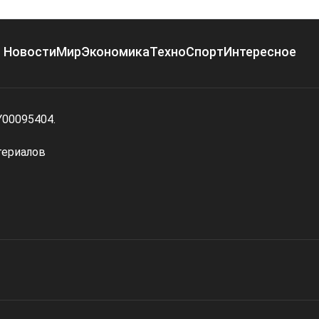
Новости
Мир
Экономика
Техно
Спорт
Интересное
Y00095404.
териалов