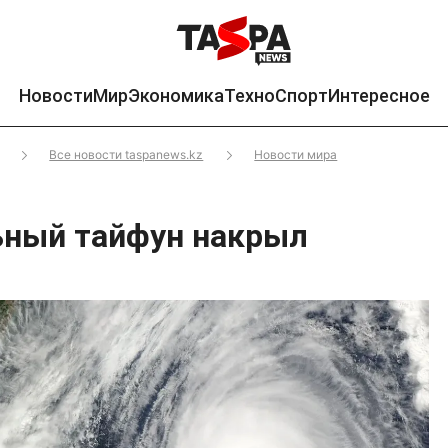
Новости
Мир
Экономика
Техно
Спорт
Интересное
Все новости taspanews.kz
Новости мира
ьный тайфун накрыл