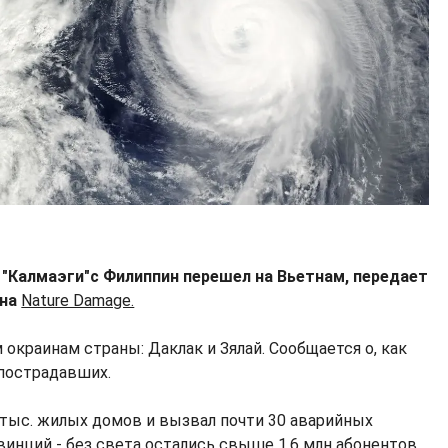
"Калмаэги"с Филиппин перешел на Вьетнам, передает
 на
Nature Damage.
 окраинам страны: Даклак и Зялай. Сообщается о, как
 пострадавших.
 тыс. жилых домов и вызвал почти 30 аварийных
инций - без света остались свыше 1,6 млн абонентов.