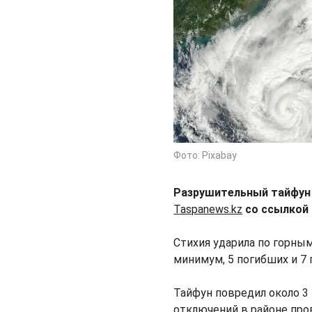
Фото: Pixabay
Разрушительный тайфун 
Taspanews.kz
со ссылкой
Стихия ударила по горным
минимум, 5 погибших и 7
Тайфун повредил около 3
отключений в районе пров