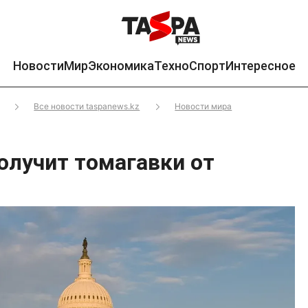
Новости
Мир
Экономика
Техно
Спорт
Интересное
Все новости taspanews.kz
Новости мира
олучит томагавки от