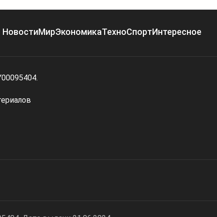
Новости
Мир
Экономика
Техно
Спорт
Интересное
Y00095404.
териалов