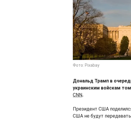
Фото: Pixabay
Дональд Трамп в очеред
украинским войскам том
CNN
.
Президент США поделился
США не будут передавать