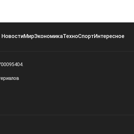
Новости
Мир
Экономика
Техно
Спорт
Интересное
Y00095404.
териалов