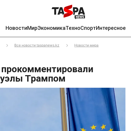
Новости
Мир
Экономика
Техно
Спорт
Интересное
Все новости taspanews.kz
Новости мира
 прокомментировали
суэлы Трампом