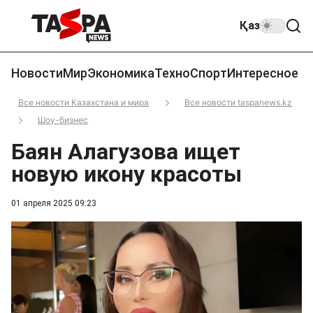
Қаз
Новости
Мир
Экономика
Техно
Спорт
Интересное
Все новости Казахстана и мира
Все новости taspanews.kz
Шоу-бизнес
Баян Алагузова ищет
новую икону красоты
01 апреля 2025 09:23