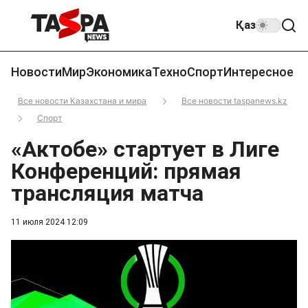
Қаз
Новости
Мир
Экономика
Техно
Спорт
Интересное
Все новости Казахстана и мира
Все новости taspanews.kz
Спорт
«Актобе» стартует в Лиге
Конференций: прямая
трансляция матча
11 июля 2024 12:09