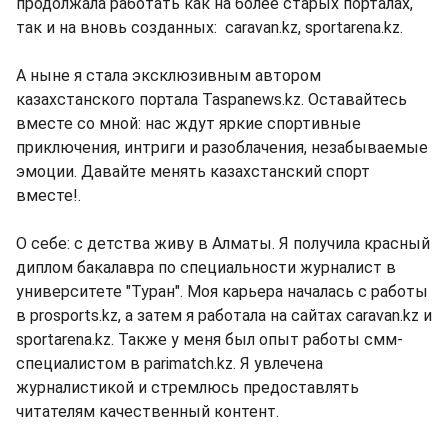
продолжала работать как на более старых порталах,
так и на вновь созданных: caravan.kz, sportarena.kz.
А ныне я стала эксклюзивным автором
казахстанского портала Taspanews.kz. Оставайтесь
вместе со мной: нас ждут яркие спортивные
приключения, интриги и разоблачения, незабываемые
эмоции. Давайте менять казахстанский спорт
вместе!.
О себе: с детства живу в Алматы. Я получила красный
диплом бакалавра по специальности журналист в
университете "Туран". Моя карьера началась с работы
в prosports.kz, а затем я работала на сайтах caravan.kz и
sportarena.kz. Также у меня был опыт работы смм-
специалистом в parimatch.kz. Я увлечена
журналистикой и стремлюсь предоставлять
читателям качественный контент.