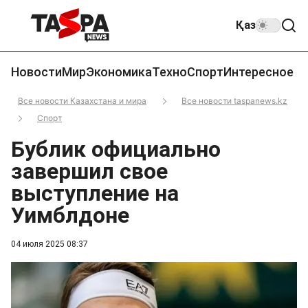
Қаз
Новости
Мир
Экономика
Техно
Спорт
Интересное
Все новости Казахстана и мира
Все новости taspanews.kz
Спорт
Бублик официально
завершил свое
выступление на
Уимблдоне
04 июля 2025 08:37