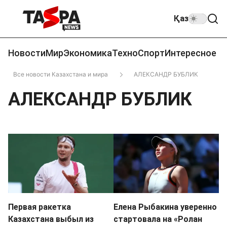
Қаз
Новости
Мир
Экономика
Техно
Спорт
Интересное
Все новости Казахстана и мира
АЛЕКСАНДР БУБЛИК
АЛЕКСАНДР БУБЛИК
Первая ракетка
Елена Рыбакина уверенно
Казахстана выбыл из
стартовала на «Ролан