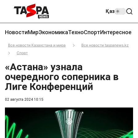
Қаз
Новости
Мир
Экономика
Техно
Спорт
Интересное
Все новости Казахстана и мира
Все новости taspanews.kz
Спорт
«Астана» узнала
очередного соперника в
Лиге Конференций
02 августа 2024 10:15