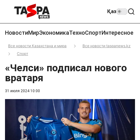
Қаз
Новости
Мир
Экономика
Техно
Спорт
Интересное
Все новости Казахстана и мира
Все новости taspanews.kz
Спорт
«Челси» подписал нового
вратаря
31 июля 2024 10:00