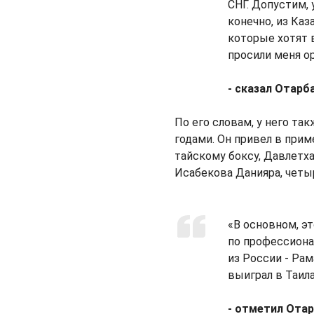
СНГ. Допустим, 
конечно, из Каз
которые хотят в
просили меня о
- сказал Отарб
По его словам, у него та
годами. Он привел в при
тайскому боксу, Давлетха
Исабекова Данияра, четы
«В основном, эт
по профессиона
из России - Рам
выиграл в Таил
- отметил Отар