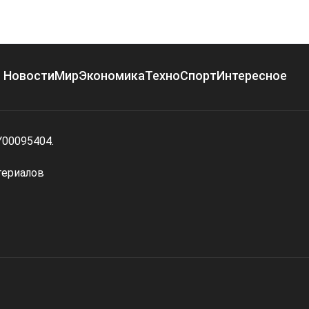
Новости
Мир
Экономика
Техно
Спорт
Интересное
Y00095404.
териалов