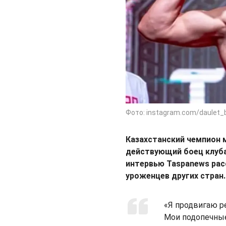
Фото: instagram.com/daulet_
Казахстанский чемпион м
действующий боец клуба
интервью Taspanews расс
уроженцев других стран.
«Я продвигаю ре
Мои подопечные