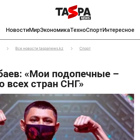
Новости
Мир
Экономика
Техно
Спорт
Интересное
Все новости taspanews.kz
Спорт
баев: «Мои подопечные –
о всех стран СНГ»