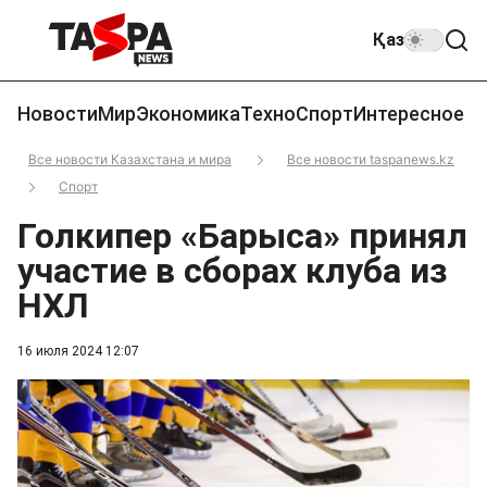
Қаз
Новости
Мир
Экономика
Техно
Спорт
Интересное
Все новости Казахстана и мира
Все новости taspanews.kz
Спорт
Голкипер «Барыса» принял
участие в сборах клуба из
НХЛ
16 июля 2024 12:07