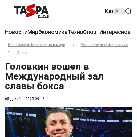
Қаз
Новости
Мир
Экономика
Техно
Спорт
Интересное
Все новости Казахстана и мира
Все новости taspanews.kz
Спорт
Головкин вошел в
Международный зал
славы бокса
05 декабря 2025 09:12