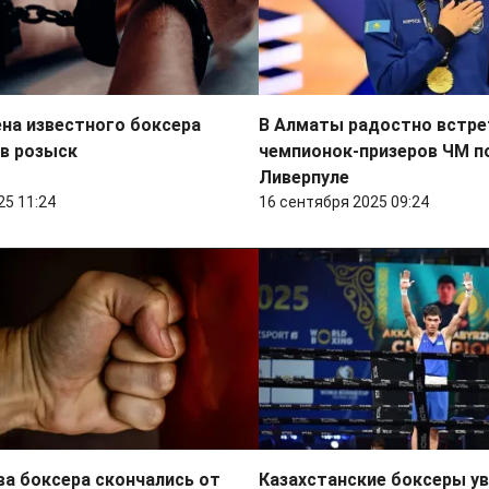
на известного боксера
В Алматы радостно встре
в розыск
чемпионок-призеров ЧМ по
Ливерпуле
25 11:24
16 сентября 2025 09:24
ва боксера скончались от
Казахстанские боксеры у