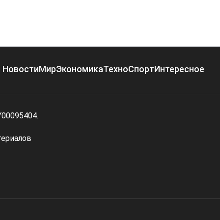
Новости
Мир
Экономика
Техно
Спорт
Интересное
Y00095404.
териалов