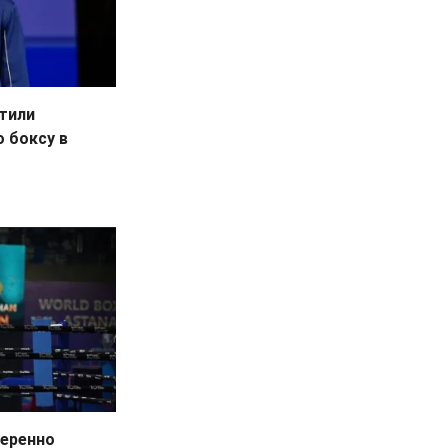
тили
 боксу в
веренно