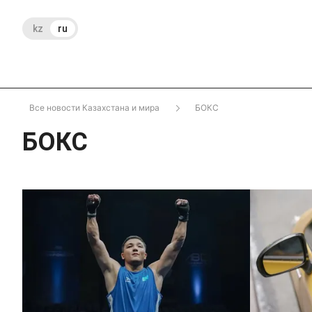
kz
ru
Все новости Казахстана и мира
БОКС
БОКС