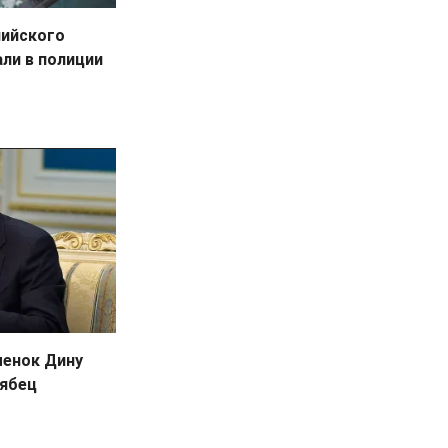
пийского
ли в полиции
менок Дину
Рябец