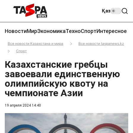
Қаз
Новости
Мир
Экономика
Техно
Спорт
Интересное
Все новости Казахстана и мира
Все новости taspanews.kz
Спорт
Казахстанские гребцы
завоевали единственную
олимпийскую квоту на
чемпионате Азии
19 апреля 2024 14:40