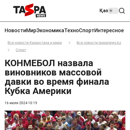
Қаз
Новости
Мир
Экономика
Техно
Спорт
Интересное
Все новости Казахстана и мира
Все новости taspanews.kz
Спорт
КОНМЕБОЛ назвала
виновников массовой
давки во время финала
Кубка Америки
16 июля 2024 10:19