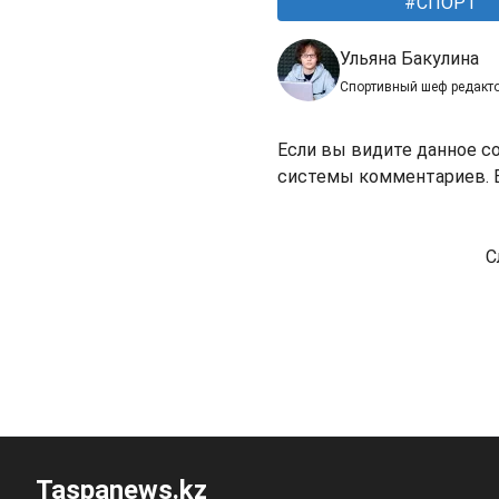
СПОРТ
Ульяна Бакулина
Спортивный шеф редакт
Если вы видите данное с
системы комментариев. В
С
Taspanews.kz