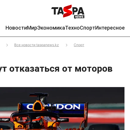
Новости
Мир
Экономика
Техно
Спорт
Интересное
Все новости taspanews.kz
Спорт
ут отказаться от моторов