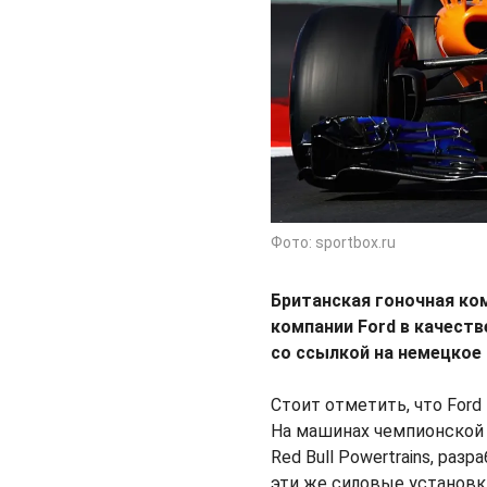
Фото: sportbox.ru
Британская гоночная ко
компании Ford в качест
со ссылкой на немецкое
Стоит отметить, что Ford
На машинах чемпионской к
Red Bull Powertrains, ра
эти же силовые установк