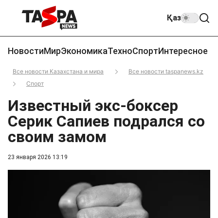
Қаз
Новости
Мир
Экономика
Техно
Спорт
Интересное
Все новости Казахстана и мира
Все новости taspanews.kz
Спорт
Известный экс-боксер
Серик Сапиев подрался со
своим замом
23 января 2026 13:19