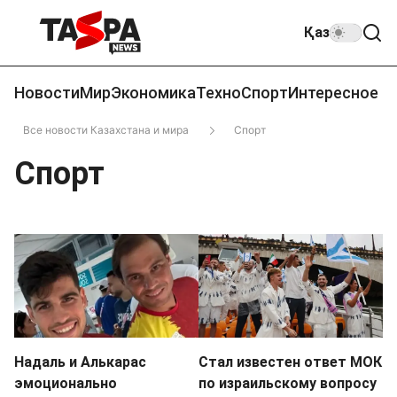
Қаз
Новости
Мир
Экономика
Техно
Спорт
Интересное
Все новости Казахстана и мира
Спорт
Спорт
Надаль и Алькарас
Стал известен ответ МОК
эмоционально
по израильскому вопросу