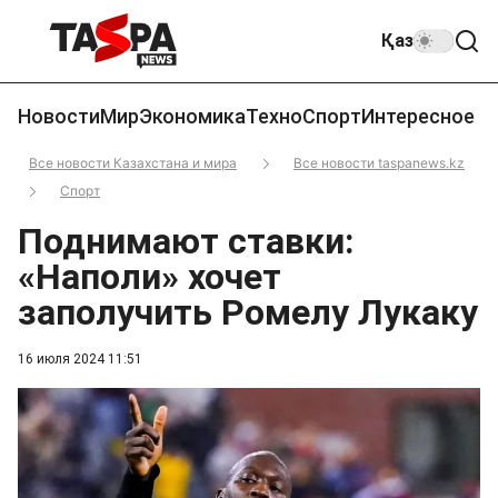
Қаз
Новости
Мир
Экономика
Техно
Спорт
Интересное
Все новости Казахстана и мира
Все новости taspanews.kz
Спорт
Поднимают ставки:
«Наполи» хочет
заполучить Ромелу Лукаку
16 июля 2024 11:51