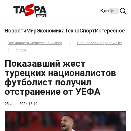
Қаз
Новости
Мир
Экономика
Техно
Спорт
Интересное
Все новости Казахстана и мира
Все новости taspanews.kz
Спорт
Показавший жест
турецких националистов
футболист получил
отстранение от УЕФА
05 июля 2024 16:10