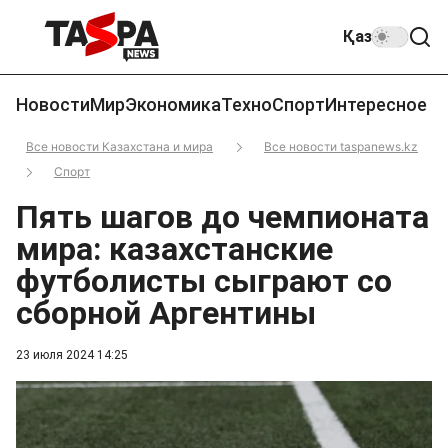
Қаз
Новости
Мир
Экономика
Техно
Спорт
Интересное
Все новости Казахстана и мира
Все новости taspanews.kz
Спорт
Пять шагов до чемпионата
мира: казахстанские
футболисты сыграют со
сборной Аргентины
23 июля 2024 14:25