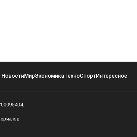
Новости
Мир
Экономика
Техно
Спорт
Интересное
Y00095404.
териалов