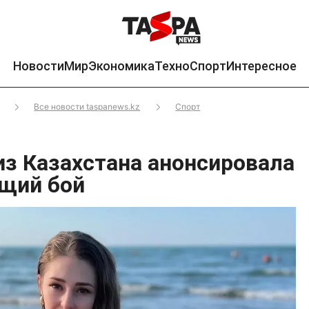
Новости
Мир
Экономика
Техно
Спорт
Интересное
Все новости taspanews.kz
Спорт
из Казахстана анонсировала
щий бой