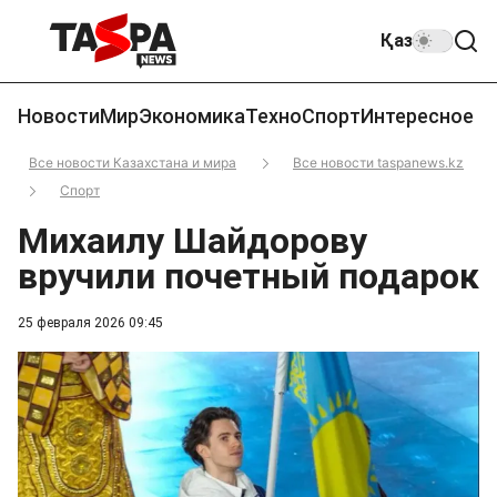
Қаз
Новости
Мир
Экономика
Техно
Спорт
Интересное
Все новости Казахстана и мира
Все новости taspanews.kz
Спорт
Михаилу Шайдорову
вручили почетный подарок
25 февраля 2026 09:45