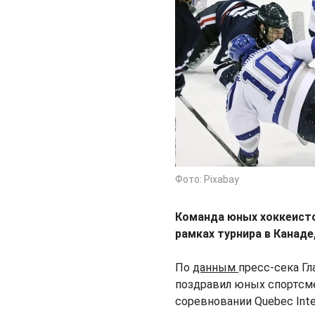
Фото: Pixabay
Команда юных хоккеисто
рамках турнира в Канаде
По
данным
пресс-сека Г
поздравил юных спортсме
соревновании Quebec Inte