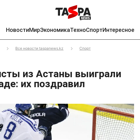
Новости
Мир
Экономика
Техно
Спорт
Интересное
Все новости taspanews.kz
Спорт
сты из Астаны выиграли
аде: их поздравил