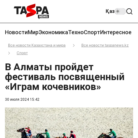
Қаз
Новости
Мир
Экономика
Техно
Спорт
Интересное
Все новости Казахстана и мира
Все новости taspanews.kz
Спорт
В Алматы пройдет
фестиваль посвященный
«Играм кочевников»
30 июля 2024 15:42