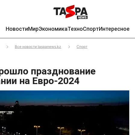
Новости
Мир
Экономика
Техно
Спорт
Интересное
Все новости taspanews.kz
Спорт
рошло празднование
нии на Евро-2024