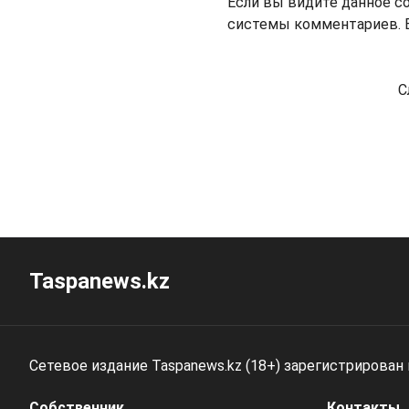
Если вы видите данное с
системы комментариев. В
С
Taspanews.kz
Сетевое издание Taspanews.kz (18+) зарегистрирован
Собственник
Контакты