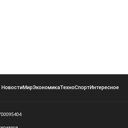
Новости
Мир
Экономика
Техно
Спорт
Интересное
Y00095404.
териалов