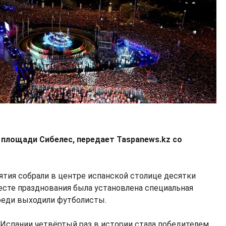
 площади Сибелес, передает Taspanews.kz со
ия собрали в центре испанской столице десятки
есте празднования была установлена специальная
ереди выходили футболисты.
 Испании четвёртый раз в истории стала победителем