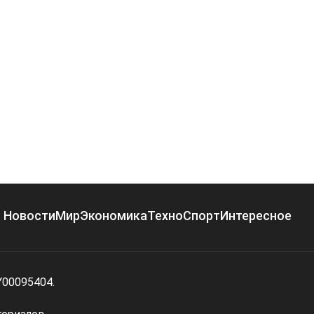
Новости
Мир
Экономика
Техно
Спорт
Интересное
Y00095404.