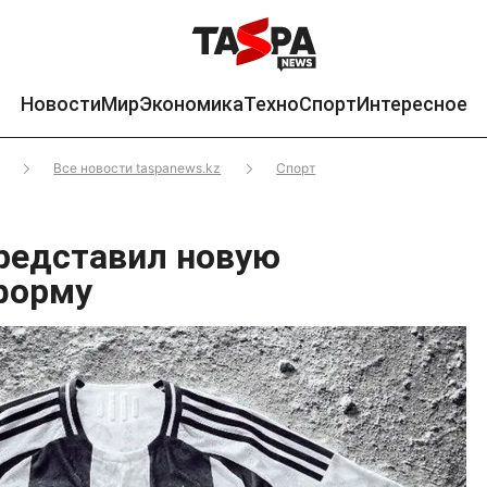
Новости
Мир
Экономика
Техно
Спорт
Интересное
Все новости taspanews.kz
Спорт
редставил новую
форму