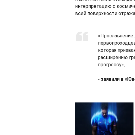
интерпретацию с космиче
всей поверхности отраж
«Прославление 
первопроходцев
которая призва
расширению гра
прогрессу»,
- заявили в «Юв