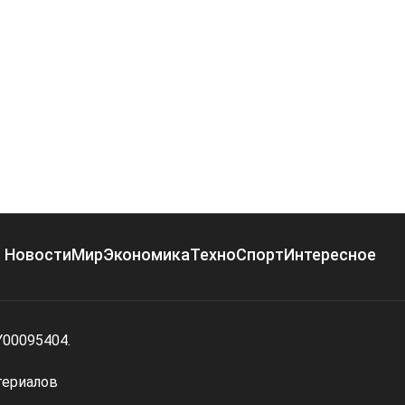
Новости
Мир
Экономика
Техно
Спорт
Интересное
Y00095404.
териалов