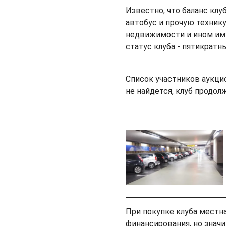
Известно, что баланс клу
автобус и прочую технику
недвижимости и ином иму
статус клуба - пятикратн
Список участников аукцио
не найдется, клуб продо
При покупке клуба местн
финансирования, но значи