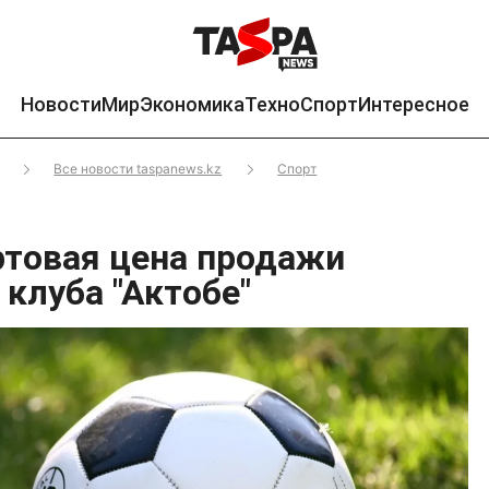
Новости
Мир
Экономика
Техно
Спорт
Интересное
Все новости taspanews.kz
Спорт
ртовая цена продажи
клуба "Актобе"