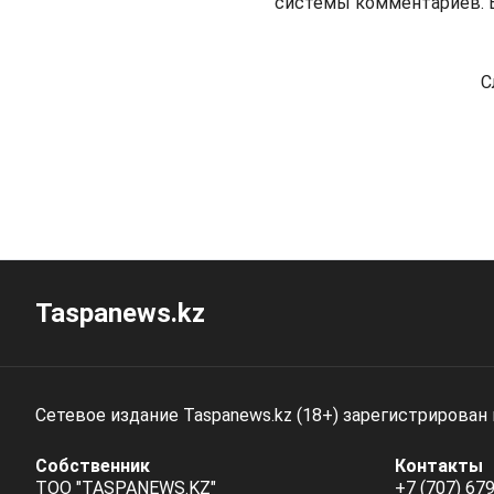
системы комментариев. В
С
Taspanews.kz
Сетевое издание Taspanews.kz (18+) зарегистрирован
Собственник
Контакты
ТОО "TASPANEWS.KZ"
+7 (707) 679