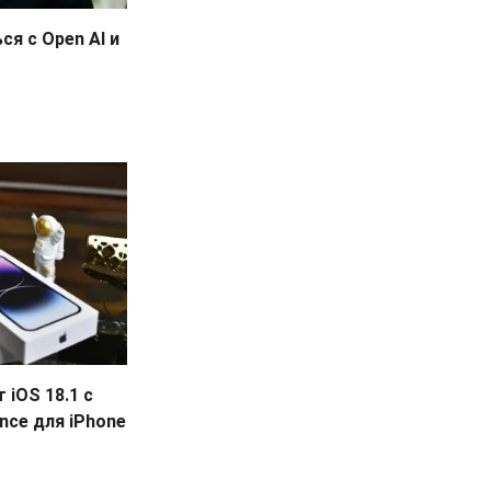
я с Open AI и
 iOS 18.1 с
ence для iPhone