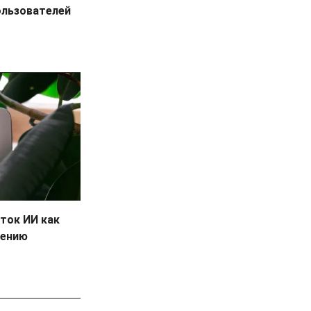
пользователей
аток ИИ как
вению