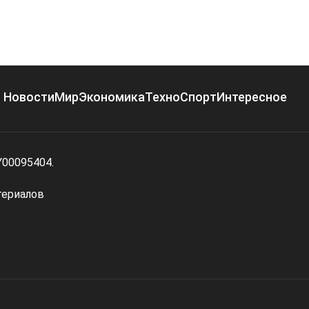
Новости
Мир
Экономика
Техно
Спорт
Интересное
Y00095404.
териалов