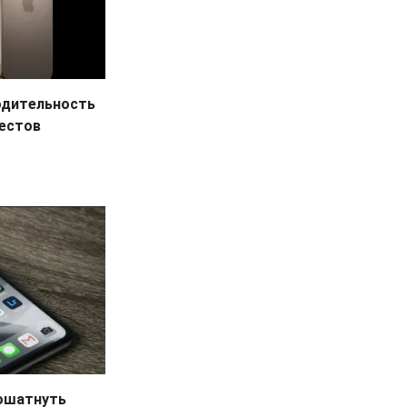
водительность
тестов
пошатнуть