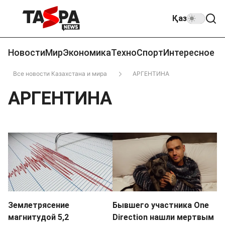
Қаз
Новости
Мир
Экономика
Техно
Спорт
Интересное
Все новости Казахстана и мира
АРГЕНТИНА
АРГЕНТИНА
Землетрясение
Бывшего участника One
магнитудой 5,2
Direction нашли мертвым