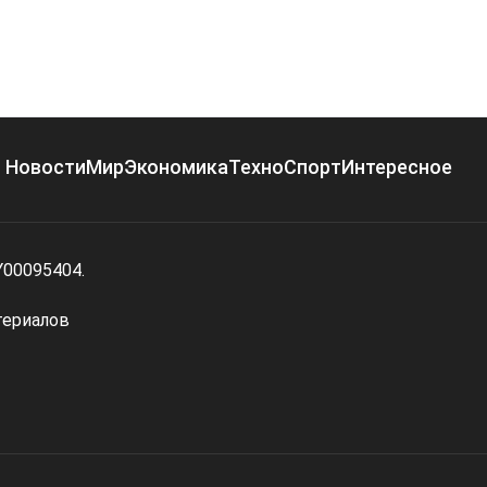
Новости
Мир
Экономика
Техно
Спорт
Интересное
Y00095404.
териалов