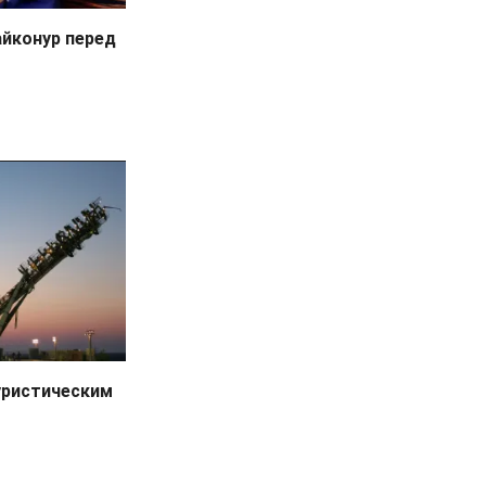
айконур перед
уристическим